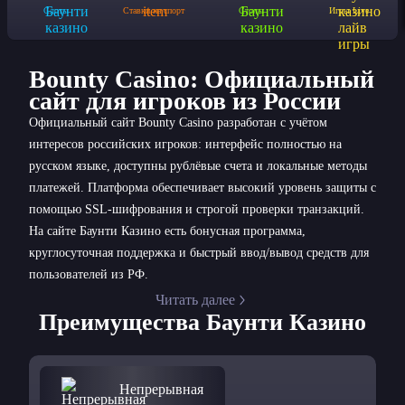
Слоты
Ставки на спорт
Столы
Игры Live
Bounty Casino: Официальный
сайт для игроков из России
Официальный сайт Bounty Casino разработан с учётом
интересов российских игроков: интерфейс полностью на
русском языке, доступны рублёвые счета и локальные методы
платежей. Платформа обеспечивает высокий уровень защиты с
помощью SSL‑шифрования и строгой проверки транзакций.
На сайте Баунти Казино есть бонусная программа,
круглосуточная поддержка и быстрый ввод/вывод средств для
пользователей из РФ.
Читать далее
Преимущества Баунти Казино
Непрерывная