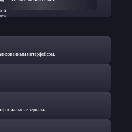
кализованным интерфейсом.
 официальные зеркала.