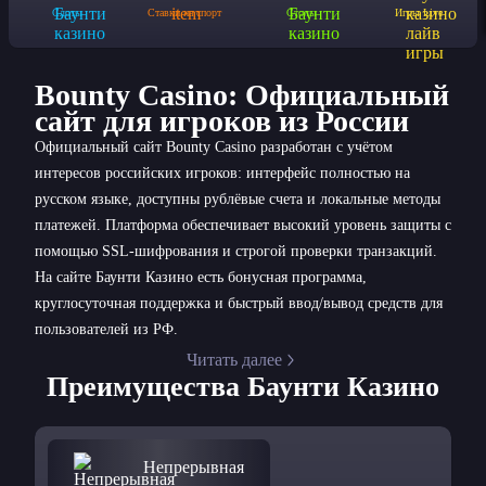
Слоты
Ставки на спорт
Столы
Игры Live
Bounty Casino: Официальный
сайт для игроков из России
Официальный сайт Bounty Casino разработан с учётом
интересов российских игроков: интерфейс полностью на
русском языке, доступны рублёвые счета и локальные методы
платежей. Платформа обеспечивает высокий уровень защиты с
помощью SSL‑шифрования и строгой проверки транзакций.
На сайте Баунти Казино есть бонусная программа,
круглосуточная поддержка и быстрый ввод/вывод средств для
пользователей из РФ.
Читать далее
Преимущества Баунти Казино
Непрерывная