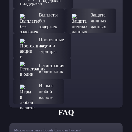
поддержка
Выплаты
Защита
без
личных
задержек
данных
Постоянные
акции и
турниры
Регистрация
в один клик
Игры в
любой
валюте
FAQ
Можно ли играть в Bounty Casino из России?