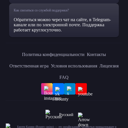
Как связаться со службой поддержки?
Обратиться можно через чат на сайте, в Telegram-
канале или по электронной почте. Поддержка
работает круглосуточно.
Политика конфиденциальности
Контакты
Ответственная игра
Условия использования
Лицензия
FAQ
Русский
Баунти Казино (Bounty casino) — это онлайн-казино, полностью принадлежащее и