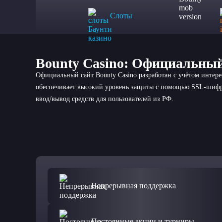
Слоты
Bounty Casino: Официальный 
Официальный сайт Bounty Casino разработан с учётом интер
обеспечивает высокий уровень защиты с помощью SSL‑шифров
ввод/вывод средств для пользователей из РФ.
Непрерывная поддержка
Постоянные акции и турниры