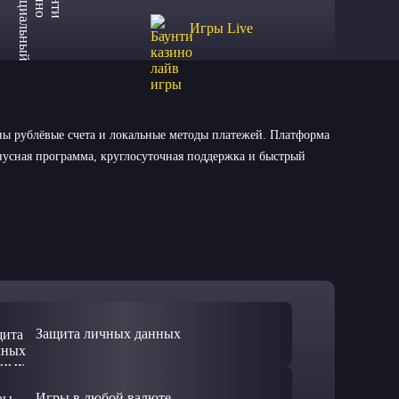
Игры Live
пны рублёвые счета и локальные методы платежей. Платформа
нусная программа, круглосуточная поддержка и быстрый
Защита личных данных
Игры в любой валюте