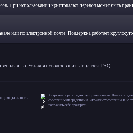
асов. При использовании криптовалют перевод может быть прак
канале или по электронной почте. Поддержка работает круглосуто
твенная игра
Условия использования
Лицензия
FAQ
Азартные игры созданы для развлечения. Помните: дела
ью принадлежащее и
собственными средствами. Играйте ответственно и не с
позволить себе проиграть.