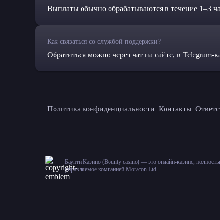
Выплаты обычно обрабатываются в течение 1–3 ч
Как связаться со службой поддержки?
Обратиться можно через чат на сайте, в Telegram-
Политика конфиденциальности
Контакты
Ответс
Баунти Казино (Bounty casino) — это онлайн-казино, полност
управляемое компанией Moracon Ltd.