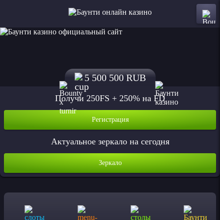
5 500 500 RUB
Получи 250FS + 250% на FD
Регистрация
Актуальное зеркало на сегодня
Зеркало