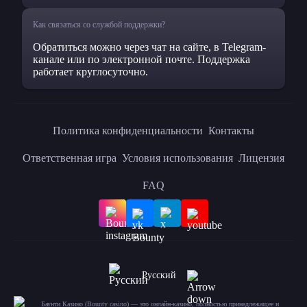
Как связаться со службой поддержки?
Обратиться можно через чат на сайте, в Telegram-
канале или по электронной почте. Поддержка
работает круглосуточно.
Политика конфиденциальности
Контакты
Ответственная игра
Условия использования
Лицензия
FAQ
Русский
Баунти Казино (Bounty casino) — это онлайн-казино, полностью принадлежащее и