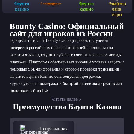
Слоты
Ставки на спорт
Столы
Игры Live
Bounty Casino: Официальный
сайт для игроков из России
Официальный сайт Bounty Casino разработан с учётом
интересов российских игроков: интерфейс полностью на
русском языке, доступны рублёвые счета и локальные методы
платежей. Платформа обеспечивает высокий уровень защиты с
помощью SSL‑шифрования и строгой проверки транзакций.
На сайте Баунти Казино есть бонусная программа,
круглосуточная поддержка и быстрый ввод/вывод средств для
пользователей из РФ.
Читать далее
Преимущества Баунти Казино
Непрерывная