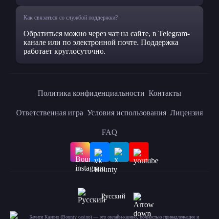
Как связаться со службой поддержки?
Обратиться можно через чат на сайте, в Telegram-
канале или по электронной почте. Поддержка
работает круглосуточно.
Политика конфиденциальности
Контакты
Ответственная игра
Условия использования
Лицензия
FAQ
Русский
Баунти Казино (Bounty casino) — это онлайн-казино, полностью принадлежащее и