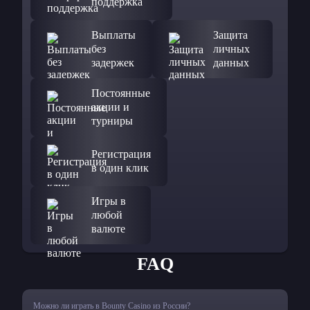
поддержка
Выплаты
Защита
без
личных
задержек
данных
Постоянные
акции и
турниры
Регистрация
в один клик
Игры в
любой
валюте
FAQ
Можно ли играть в Bounty Casino из России?