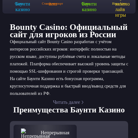
Слоты
Ставки на спорт
Столы
Игры Live
Bounty Casino: Официальный
сайт для игроков из России
Официальный сайт Bounty Casino разработан с учётом
интересов российских игроков: интерфейс полностью на
русском языке, доступны рублёвые счета и локальные методы
платежей. Платформа обеспечивает высокий уровень защиты с
помощью SSL‑шифрования и строгой проверки транзакций.
На сайте Баунти Казино есть бонусная программа,
круглосуточная поддержка и быстрый ввод/вывод средств для
пользователей из РФ.
Читать далее
Преимущества Баунти Казино
Непрерывная