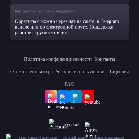
Как связаться со службой поддержки?
Обратиться можно через чат на сайте, в Telegram-
канале или по электронной почте. Поддержка
работает круглосуточно.
Политика конфиденциальности
Контакты
Ответственная игра
Условия использования
Лицензия
FAQ
Русский
Баунти Казино (Bounty casino) — это онлайн-казино, полностью принадлежащее и