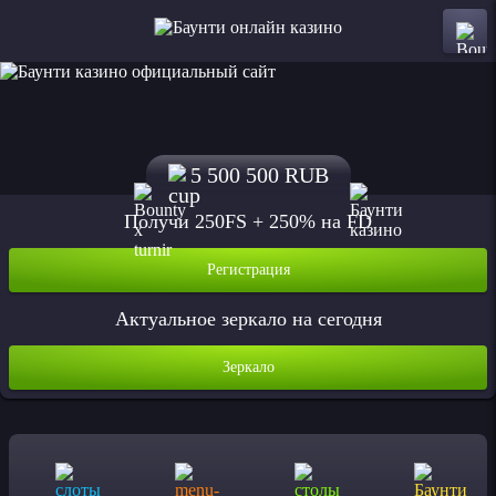
5 500 500 RUB
Получи 250FS + 250% на FD
Регистрация
Актуальное зеркало на сегодня
Зеркало