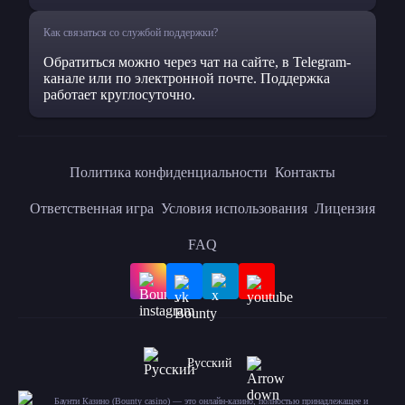
Как связаться со службой поддержки?
Обратиться можно через чат на сайте, в Telegram-
канале или по электронной почте. Поддержка
работает круглосуточно.
Политика конфиденциальности
Контакты
Ответственная игра
Условия использования
Лицензия
FAQ
Русский
Баунти Казино (Bounty casino) — это онлайн-казино, полностью принадлежащее и