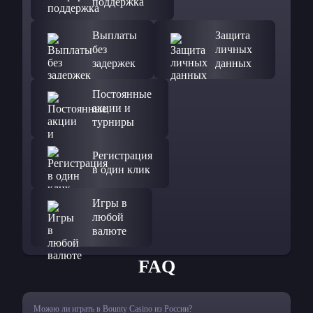
поддержка
Выплаты
Защита
без
личных
задержек
данных
Постоянные
акции и
турниры
Регистрация
в один клик
Игры в
любой
валюте
FAQ
Можно ли играть в Bounty Casino из России?