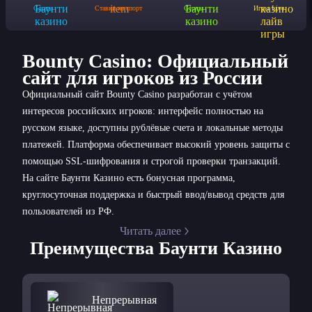
Слоты
Ставки на спорт
Столы
Игры Live
Bounty Casino: Официальный
сайт для игроков из России
Официальный сайт Bounty Casino разработан с учётом
интересов российских игроков: интерфейс полностью на
русском языке, доступны рублёвые счета и локальные методы
платежей. Платформа обеспечивает высокий уровень защиты с
помощью SSL‑шифрования и строгой проверки транзакций.
На сайте Баунти Казино есть бонусная программа,
круглосуточная поддержка и быстрый ввод/вывод средств для
пользователей из РФ.
Читать далее
Преимущества Баунти Казино
Непрерывная