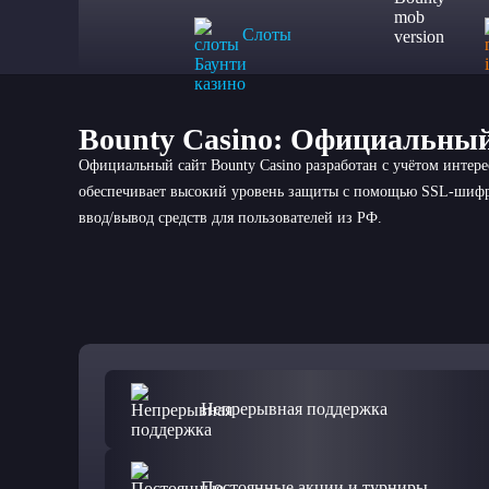
Слоты
Bounty Casino: Официальный 
Официальный сайт Bounty Casino разработан с учётом интер
обеспечивает высокий уровень защиты с помощью SSL‑шифров
ввод/вывод средств для пользователей из РФ.
Непрерывная поддержка
Постоянные акции и турниры