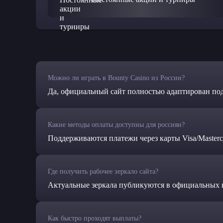
Можно ли играть в Bounty Casino из России?
Да, официальный сайт полностью адаптирован по
Какие методы оплаты доступны для россиян?
Поддерживаются платежи через карты Visa/Masterc
Где получить рабочее зеркало сайта?
Актуальные зеркала публикуются в официальных к
Как быстро проходят выплаты?