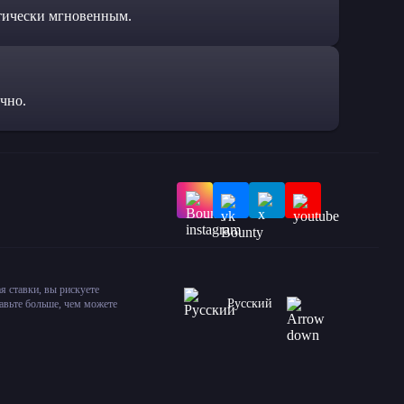
тически мгновенным.
чно.
я ставки, вы рискуете
Русский
тавьте больше, чем можете