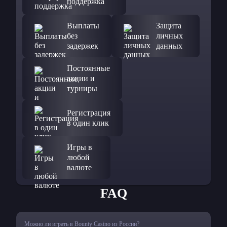
поддержка
Выплаты
Защита
без
личных
задержек
данных
Постоянные
акции и
турниры
Регистрация
в один клик
Игры в
любой
валюте
FAQ
Можно ли играть в Bounty Casino из России?