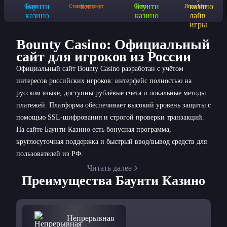
Слоты
Ставки на спорт
Столы
Игры Live
Bounty Casino: Официальный
сайт для игроков из России
Официальный сайт Bounty Casino разработан с учётом
интересов российских игроков: интерфейс полностью на
русском языке, доступны рублёвые счета и локальные методы
платежей. Платформа обеспечивает высокий уровень защиты с
помощью SSL‑шифрования и строгой проверки транзакций.
На сайте Баунти Казино есть бонусная программа,
круглосуточная поддержка и быстрый ввод/вывод средств для
пользователей из РФ.
Читать далее
Преимущества Баунти Казино
Непрерывная