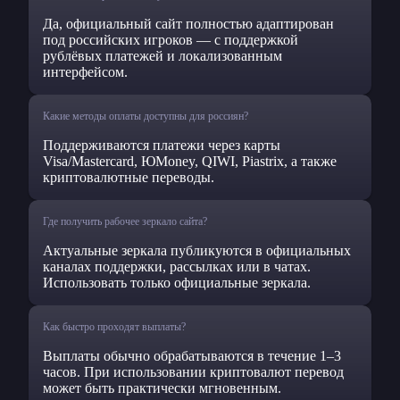
Да, официальный сайт полностью адаптирован
под российских игроков — с поддержкой
рублёвых платежей и локализованным
интерфейсом.
Какие методы оплаты доступны для россиян?
Поддерживаются платежи через карты
Visa/Mastercard, ЮMoney, QIWI, Piastrix, а также
криптовалютные переводы.
Где получить рабочее зеркало сайта?
Актуальные зеркала публикуются в официальных
каналах поддержки, рассылках или в чатах.
Использовать только официальные зеркала.
Как быстро проходят выплаты?
Выплаты обычно обрабатываются в течение 1–3
часов. При использовании криптовалют перевод
может быть практически мгновенным.