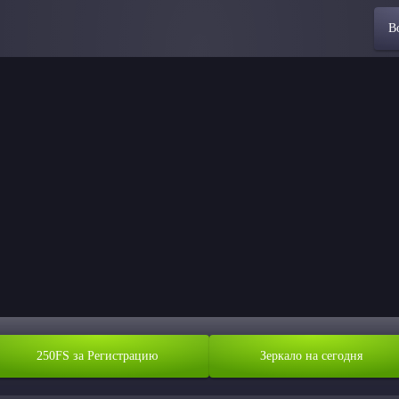
В
250FS за Регистрацию
Зеркало на сегодня