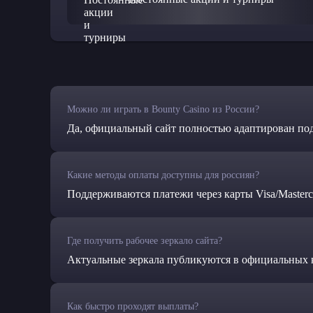
Можно ли играть в Bounty Casino из России?
Да, официальный сайт полностью адаптирован по
Какие методы оплаты доступны для россиян?
Поддерживаются платежи через карты Visa/Masterc
Где получить рабочее зеркало сайта?
Актуальные зеркала публикуются в официальных к
Как быстро проходят выплаты?