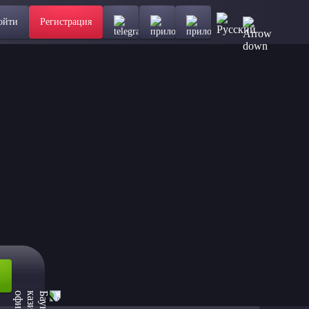
ойти
Регистрация