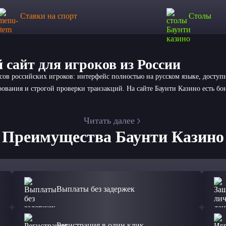
Ставки на спорт
Столы
сайт для игроков из России
есов российских игроков: интерфейс полностью на русском языке, досту
ания и строгой проверки транзакций. На сайте Баунти Казино есть бо
Читать далее
Преимущества Баунти Казино
Выплаты без задержек
Регистрация в один клик