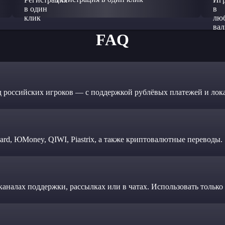
FAQ
д российских игроков — с поддержкой рублёвых платежей и ло
ard, ЮMoney, QIWI, Piastrix, а также криптовалютные переводы.
аналах поддержки, рассылках или в чатах. Использовать только