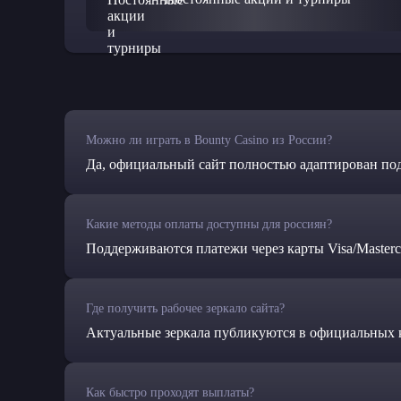
Можно ли играть в Bounty Casino из России?
Да, официальный сайт полностью адаптирован по
Какие методы оплаты доступны для россиян?
Поддерживаются платежи через карты Visa/Masterc
Где получить рабочее зеркало сайта?
Актуальные зеркала публикуются в официальных к
Как быстро проходят выплаты?