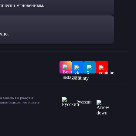
тически мгновенным.
чно.
я ставки, вы рискуете
Русский
тавьте больше, чем можете