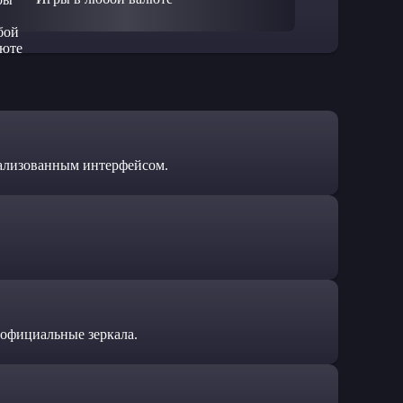
кализованным интерфейсом.
 официальные зеркала.