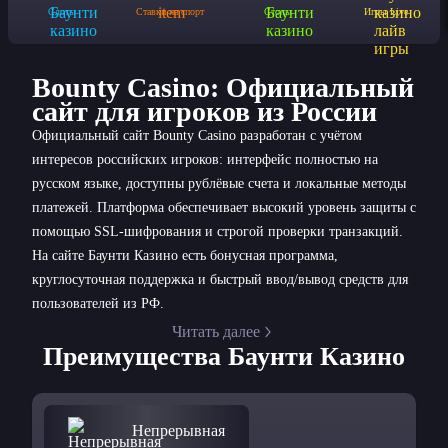
Слоты
Ставки на спорт
Столы
Игры Live
Bounty Casino: Официальный
сайт для игроков из России
Официальный сайт Bounty Casino разработан с учётом
интересов российских игроков: интерфейс полностью на
русском языке, доступны рублёвые счета и локальные методы
платежей. Платформа обеспечивает высокий уровень защиты с
помощью SSL‑шифрования и строгой проверки транзакций.
На сайте Баунти Казино есть бонусная программа,
круглосуточная поддержка и быстрый ввод/вывод средств для
пользователей из РФ.
Читать далее
Преимущества Баунти Казино
Непрерывная