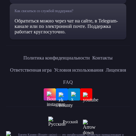
Как связаться со службой поддержки?
Обратиться можно через чат на сайте, в Telegram-
канале или по электронной почте. Поддержка
работает круглосуточно.
Политика конфиденциальности
Контакты
Ответственная игра
Условия использования
Лицензия
FAQ
Русский
Баунти Казино (Bounty casino) — это онлайн-казино, полностью принадлежащее и