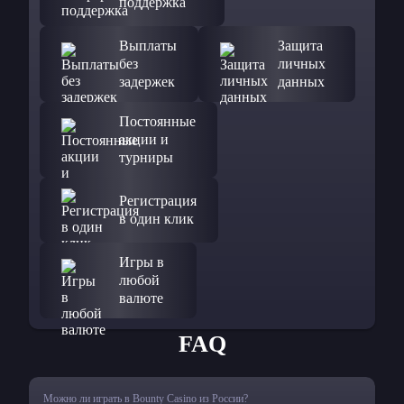
поддержка
Выплаты
Защита
без
личных
задержек
данных
Постоянные
акции и
турниры
Регистрация
в один клик
Игры в
любой
валюте
FAQ
Можно ли играть в Bounty Casino из России?