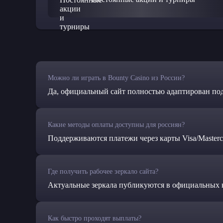
Можно ли играть в Bounty Casino из России?
Да, официальный сайт полностью адаптирован по
Какие методы оплаты доступны для россиян?
Поддерживаются платежи через карты Visa/Masterc
Где получить рабочее зеркало сайта?
Актуальные зеркала публикуются в официальных к
Как быстро проходят выплаты?