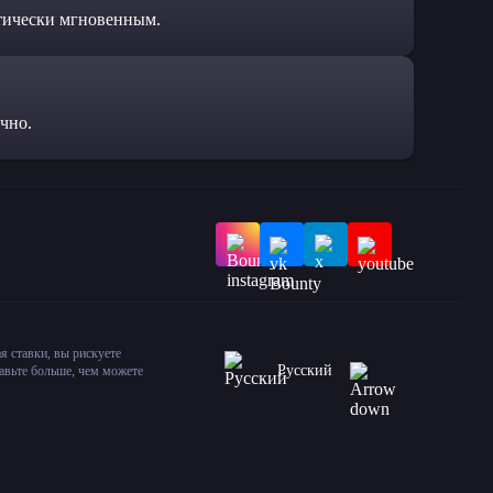
тически мгновенным.
чно.
я ставки, вы рискуете
Русский
тавьте больше, чем можете