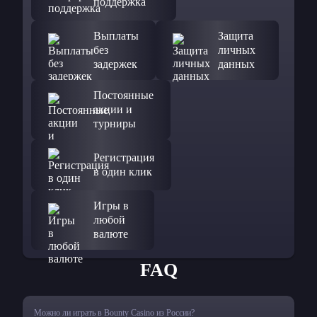
поддержка
Выплаты
Защита
без
личных
задержек
данных
Постоянные
акции и
турниры
Регистрация
в один клик
Игры в
любой
валюте
FAQ
Можно ли играть в Bounty Casino из России?