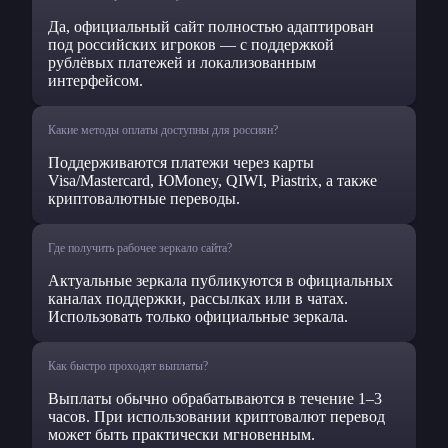
Да, официальный сайт полностью адаптирован
под российских игроков — с поддержкой
рублёвых платежей и локализованным
интерфейсом.
Какие методы оплаты доступны для россиян?
Поддерживаются платежи через карты
Visa/Mastercard, ЮMoney, QIWI, Piastrix, а также
криптовалютные переводы.
Где получить рабочее зеркало сайта?
Актуальные зеркала публикуются в официальных
каналах поддержки, рассылках или в чатах.
Использовать только официальные зеркала.
Как быстро проходят выплаты?
Выплаты обычно обрабатываются в течение 1–3
часов. При использовании криптовалют перевод
может быть практически мгновенным.