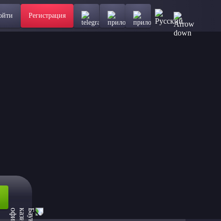
ойти
Регистрация