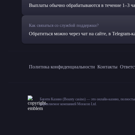
Выплаты обычно обрабатываются в течение 1–3 ч
Как связаться со службой поддержки?
Обратиться можно через чат на сайте, в Telegram-
Политика конфиденциальности
Контакты
Ответс
Баунти Казино (Bounty casino) — это онлайн-казино, полност
управляемое компанией Moracon Ltd.