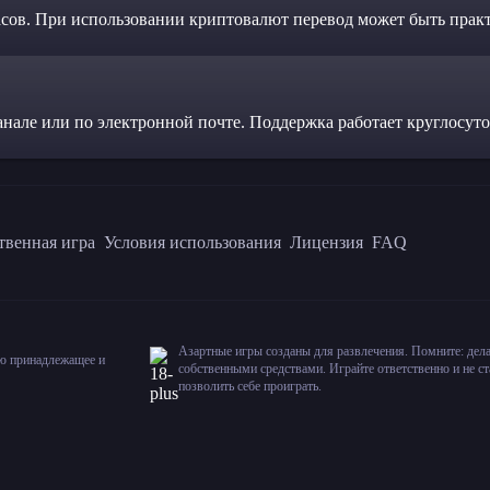
асов. При использовании криптовалют перевод может быть прак
канале или по электронной почте. Поддержка работает круглосуто
твенная игра
Условия использования
Лицензия
FAQ
Азартные игры созданы для развлечения. Помните: дела
ью принадлежащее и
собственными средствами. Играйте ответственно и не с
позволить себе проиграть.