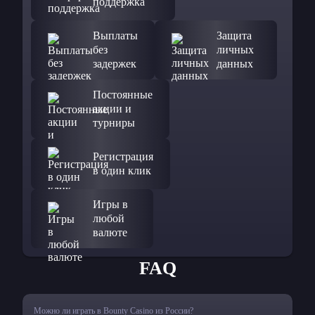
поддержка
Выплаты
Защита
без
личных
задержек
данных
Постоянные
акции и
турниры
Регистрация
в один клик
Игры в
любой
валюте
FAQ
Можно ли играть в Bounty Casino из России?