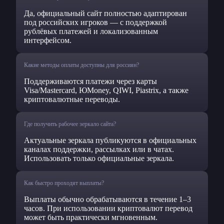
Да, официальный сайт полностью адаптирован
под российских игроков — с поддержкой
рублёвых платежей и локализованным
интерфейсом.
Какие методы оплаты доступны для россиян?
Поддерживаются платежи через карты
Visa/Mastercard, ЮMoney, QIWI, Piastrix, а также
криптовалютные переводы.
Где получить рабочее зеркало сайта?
Актуальные зеркала публикуются в официальных
каналах поддержки, рассылках или в чатах.
Использовать только официальные зеркала.
Как быстро проходят выплаты?
Выплаты обычно обрабатываются в течение 1–3
часов. При использовании криптовалют перевод
может быть практически мгновенным.