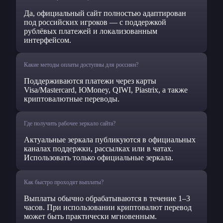
Да, официальный сайт полностью адаптирован
под российских игроков — с поддержкой
рублёвых платежей и локализованным
интерфейсом.
Какие методы оплаты доступны для россиян?
Поддерживаются платежи через карты
Visa/Mastercard, ЮMoney, QIWI, Piastrix, а также
криптовалютные переводы.
Где получить рабочее зеркало сайта?
Актуальные зеркала публикуются в официальных
каналах поддержки, рассылках или в чатах.
Использовать только официальные зеркала.
Как быстро проходят выплаты?
Выплаты обычно обрабатываются в течение 1–3
часов. При использовании криптовалют перевод
может быть практически мгновенным.