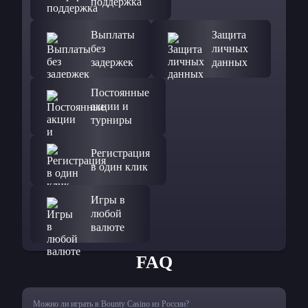
поддержка
Выплаты
Защита
без
личных
задержек
данных
Постоянные
акции и
турниры
Регистрация
в один клик
Игры в
любой
валюте
FAQ
Можно ли играть в Bounty Casino из России?