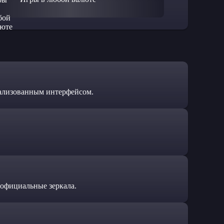
кализованным интерфейсом.
 официальные зеркала.