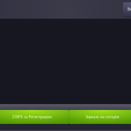
В
250FS за Регистрацию
Зеркало на сегодня