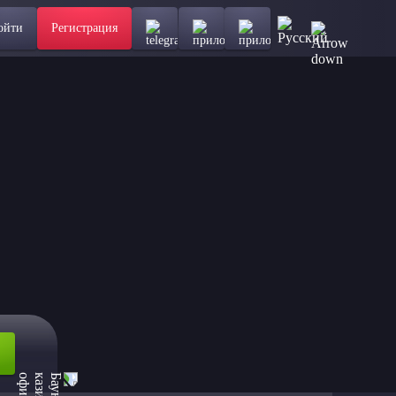
ойти
Регистрация