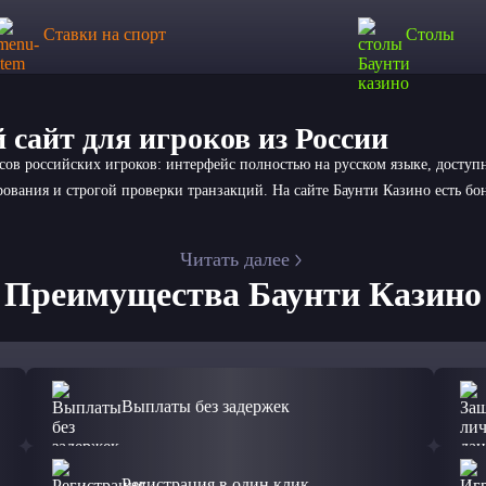
Ставки на спорт
Столы
сайт для игроков из России
есов российских игроков: интерфейс полностью на русском языке, досту
ания и строгой проверки транзакций. На сайте Баунти Казино есть бо
Читать далее
Преимущества Баунти Казино
Выплаты без задержек
Регистрация в один клик