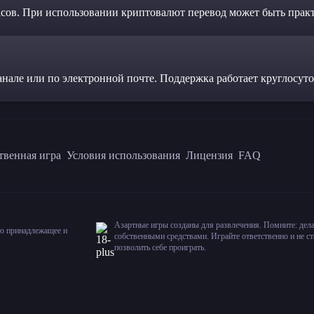
асов. При использовании криптовалют перевод может быть прак
канале или по электронной почте. Поддержка работает круглосуто
твенная игра
Условия использования
Лицензия
FAQ
Азартные игры созданы для развлечения. Помните: дела
ью принадлежащее и
собственными средствами. Играйте ответственно и не с
позволить себе проиграть.