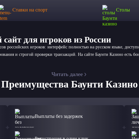
Ставки на спорт
Столы
сайт для игроков из России
есов российских игроков: интерфейс полностью на русском языке, досту
ания и строгой проверки транзакций. На сайте Баунти Казино есть бо
Читать далее
Преимущества Баунти Казино
Выплаты без задержек
Регистрация в один клик