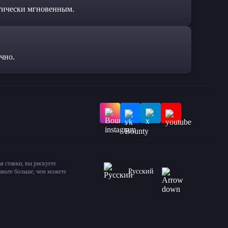
тически мгновенным.
чно.
я ставки, вы рискуете
Русский
тавьте больше, чем можете