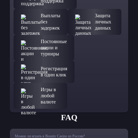
поддержка
Выплаты
Защита
без
личных
задержек
данных
Постоянные
акции и
турниры
Регистрация
в один клик
Игры в
любой
валюте
FAQ
Можно ли играть в Bounty Casino из России?