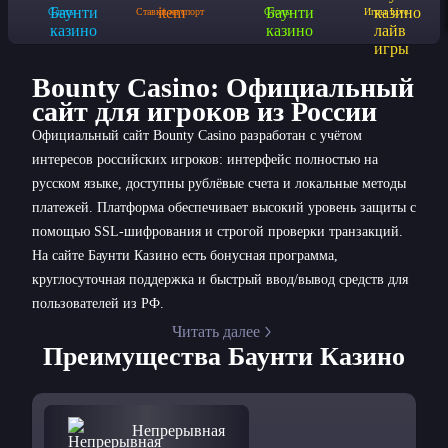
Слоты
Ставки на спорт
Столы
Игры Live
Bounty Casino: Официальный
сайт для игроков из России
Официальный сайт Bounty Casino разработан с учётом
интересов российских игроков: интерфейс полностью на
русском языке, доступны рублёвые счета и локальные методы
платежей. Платформа обеспечивает высокий уровень защиты с
помощью SSL‑шифрования и строгой проверки транзакций.
На сайте Баунти Казино есть бонусная программа,
круглосуточная поддержка и быстрый ввод/вывод средств для
пользователей из РФ.
Читать далее
Преимущества Баунти Казино
Непрерывная