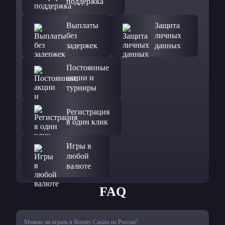
поддержка
Выплаты
Защита
без
личных
задержек
данных
Постоянные
акции и
турниры
Регистрация
в один клик
Игры в
любой
валюте
FAQ
Можно ли играть в Bounty Casino из России?