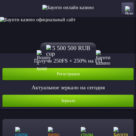
5 500 500 RUB
Получи 250FS + 250% на FD
Регистрация
Актуальное зеркало на сегодня
Зеркало