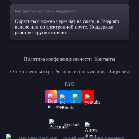
Как связаться со службой поддержки?
Обратиться можно через чат на сайте, в Telegram-
канале или по электронной почте. Поддержка
работает круглосуточно.
Политика конфиденциальности
Контакты
Ответственная игра
Условия использования
Лицензия
FAQ
Русский
Баунти Казино (Bounty casino) — это онлайн-казино, полностью принадлежащее и