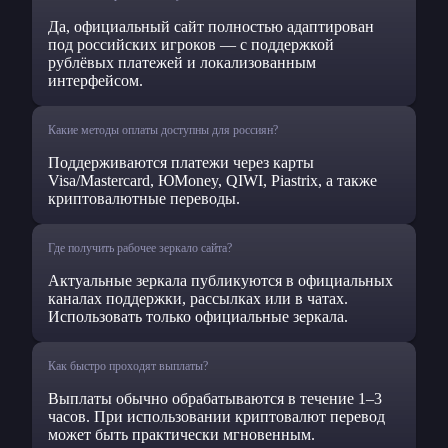
Да, официальный сайт полностью адаптирован
под российских игроков — с поддержкой
рублёвых платежей и локализованным
интерфейсом.
Какие методы оплаты доступны для россиян?
Поддерживаются платежи через карты
Visa/Mastercard, ЮMoney, QIWI, Piastrix, а также
криптовалютные переводы.
Где получить рабочее зеркало сайта?
Актуальные зеркала публикуются в официальных
каналах поддержки, рассылках или в чатах.
Использовать только официальные зеркала.
Как быстро проходят выплаты?
Выплаты обычно обрабатываются в течение 1–3
часов. При использовании криптовалют перевод
может быть практически мгновенным.