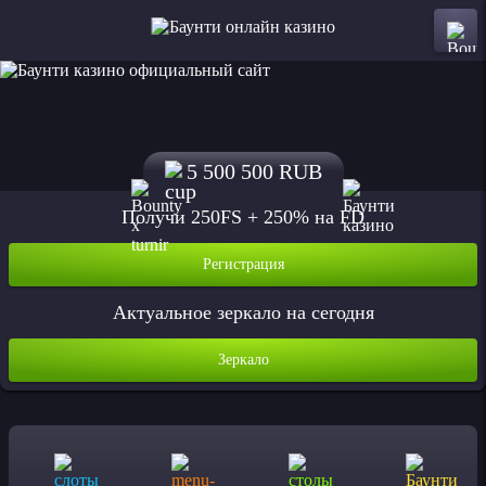
5 500 500 RUB
Получи 250FS + 250% на FD
Регистрация
Актуальное зеркало на сегодня
Зеркало