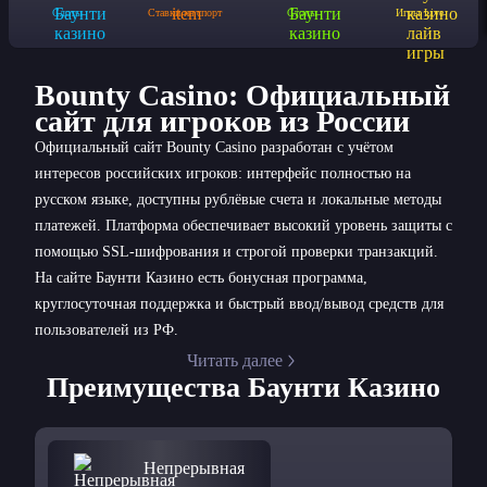
Слоты
Ставки на спорт
Столы
Игры Live
Bounty Casino: Официальный
сайт для игроков из России
Официальный сайт Bounty Casino разработан с учётом
интересов российских игроков: интерфейс полностью на
русском языке, доступны рублёвые счета и локальные методы
платежей. Платформа обеспечивает высокий уровень защиты с
помощью SSL‑шифрования и строгой проверки транзакций.
На сайте Баунти Казино есть бонусная программа,
круглосуточная поддержка и быстрый ввод/вывод средств для
пользователей из РФ.
Читать далее
Преимущества Баунти Казино
Непрерывная