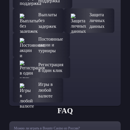
поддержка
Выплаты
Защита
без
личных
задержек
данных
Постоянные
акции и
турниры
Регистрация
в один клик
Игры в
любой
валюте
FAQ
Можно ли играть в Bounty Casino из России?