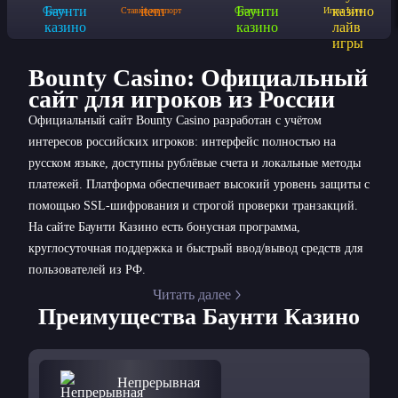
Слоты
Ставки на спорт
Столы
Игры Live
Bounty Casino: Официальный
сайт для игроков из России
Официальный сайт Bounty Casino разработан с учётом
интересов российских игроков: интерфейс полностью на
русском языке, доступны рублёвые счета и локальные методы
платежей. Платформа обеспечивает высокий уровень защиты с
помощью SSL‑шифрования и строгой проверки транзакций.
На сайте Баунти Казино есть бонусная программа,
круглосуточная поддержка и быстрый ввод/вывод средств для
пользователей из РФ.
Читать далее
Преимущества Баунти Казино
Непрерывная