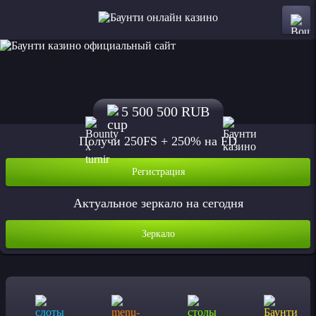
5 500 500 RUB
Получи 250FS + 250% на FD
Регистрация
Актуальное зеркало на сегодня
Зеркало