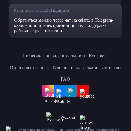
Как связаться со службой поддержки?
Обратиться можно через чат на сайте, в Telegram-
канале или по электронной почте. Поддержка
работает круглосуточно.
Политика конфиденциальности
Контакты
Ответственная игра
Условия использования
Лицензия
FAQ
Русский
Баунти Казино (Bounty casino) — это онлайн-казино, полностью принадлежащее и