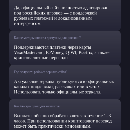
Да, официальный сайт полностью адаптирован
под российских игроков — с поддержкой
рублёвых платежей и локализованным
интерфейсом.
Какие методы оплаты доступны для россиян?
Поддерживаются платежи через карты
Visa/Mastercard, ЮMoney, QIWI, Piastrix, а также
криптовалютные переводы.
Где получить рабочее зеркало сайта?
Актуальные зеркала публикуются в официальных
каналах поддержки, рассылках или в чатах.
Использовать только официальные зеркала.
Как быстро проходят выплаты?
Выплаты обычно обрабатываются в течение 1–3
часов. При использовании криптовалют перевод
может быть практически мгновенным.