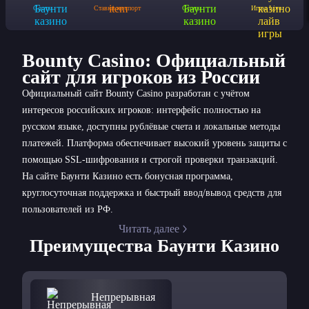
Слоты
Ставки на спорт
Столы
Игры Live
Bounty Casino: Официальный
сайт для игроков из России
Официальный сайт Bounty Casino разработан с учётом
интересов российских игроков: интерфейс полностью на
русском языке, доступны рублёвые счета и локальные методы
платежей. Платформа обеспечивает высокий уровень защиты с
помощью SSL‑шифрования и строгой проверки транзакций.
На сайте Баунти Казино есть бонусная программа,
круглосуточная поддержка и быстрый ввод/вывод средств для
пользователей из РФ.
Читать далее
Преимущества Баунти Казино
Непрерывная