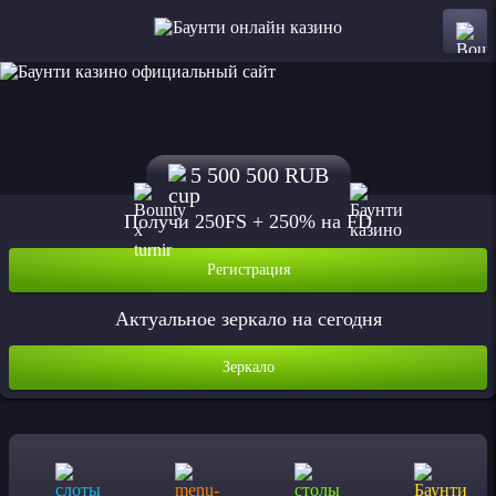
5 500 500 RUB
Получи 250FS + 250% на FD
Регистрация
Актуальное зеркало на сегодня
Зеркало