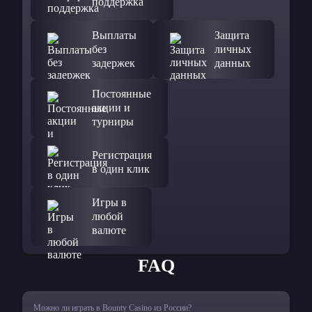
поддержка
Выплаты
Защита
без
личных
задержек
данных
Постоянные
акции и
турниры
Регистрация
в один клик
Игры в
любой
валюте
FAQ
Можно ли играть в Bounty Casino из России?