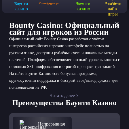
Слоты
Ставки на спорт
Столы
Игры Live
Bounty Casino: Официальный
сайт для игроков из России
Официальный сайт Bounty Casino разработан с учётом
интересов российских игроков: интерфейс полностью на
русском языке, доступны рублёвые счета и локальные методы
платежей. Платформа обеспечивает высокий уровень защиты с
помощью SSL‑шифрования и строгой проверки транзакций.
На сайте Баунти Казино есть бонусная программа,
круглосуточная поддержка и быстрый ввод/вывод средств для
пользователей из РФ.
Читать далее
Преимущества Баунти Казино
Непрерывная