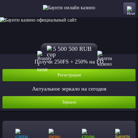
5 500 500 RUB
Получи 250FS + 250% на FD
Регистрация
Актуальное зеркало на сегодня
Зеркало