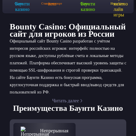
Слоты
Ставки на спорт
Столы
Игры Live
Bounty Casino: Официальный
сайт для игроков из России
Официальный сайт Bounty Casino разработан с учётом
интересов российских игроков: интерфейс полностью на
русском языке, доступны рублёвые счета и локальные методы
платежей. Платформа обеспечивает высокий уровень защиты с
помощью SSL‑шифрования и строгой проверки транзакций.
На сайте Баунти Казино есть бонусная программа,
круглосуточная поддержка и быстрый ввод/вывод средств для
пользователей из РФ.
Читать далее
Преимущества Баунти Казино
Непрерывная