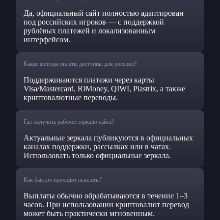
Да, официальный сайт полностью адаптирован
под российских игроков — с поддержкой
рублёвых платежей и локализованным
интерфейсом.
Какие методы оплаты доступны для россиян?
Поддерживаются платежи через карты
Visa/Mastercard, ЮMoney, QIWI, Piastrix, а также
криптовалютные переводы.
Где получить рабочее зеркало сайта?
Актуальные зеркала публикуются в официальных
каналах поддержки, рассылках или в чатах.
Использовать только официальные зеркала.
Как быстро проходят выплаты?
Выплаты обычно обрабатываются в течение 1–3
часов. При использовании криптовалют перевод
может быть практически мгновенным.