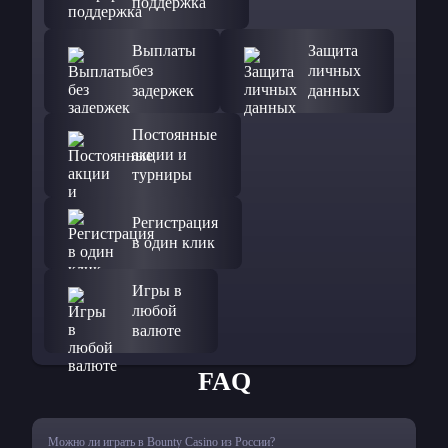
поддержка
Выплаты
Защита
без
личных
задержек
данных
Постоянные
акции и
турниры
Регистрация
в один клик
Игры в
любой
валюте
FAQ
Можно ли играть в Bounty Casino из России?