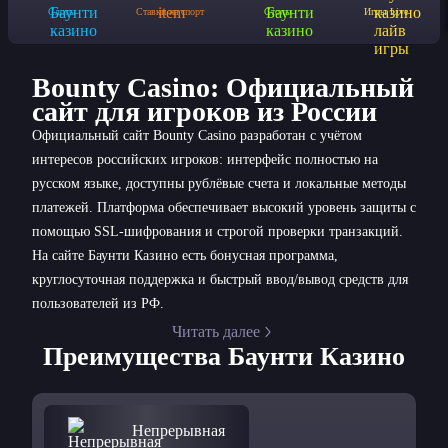
Слоты
Ставки на спорт
Столы
Игры Live
Bounty Casino: Официальный
сайт для игроков из России
Официальный сайт Bounty Casino разработан с учётом
интересов российских игроков: интерфейс полностью на
русском языке, доступны рублёвые счета и локальные методы
платежей. Платформа обеспечивает высокий уровень защиты с
помощью SSL‑шифрования и строгой проверки транзакций.
На сайте Баунти Казино есть бонусная программа,
круглосуточная поддержка и быстрый ввод/вывод средств для
пользователей из РФ.
Читать далее
Преимущества Баунти Казино
Непрерывная