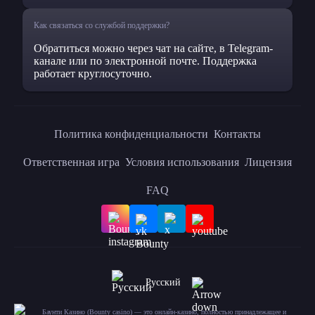
Как связаться со службой поддержки?
Обратиться можно через чат на сайте, в Telegram-
канале или по электронной почте. Поддержка
работает круглосуточно.
Политика конфиденциальности
Контакты
Ответственная игра
Условия использования
Лицензия
FAQ
Русский
Баунти Казино (Bounty casino) — это онлайн-казино, полностью принадлежащее и