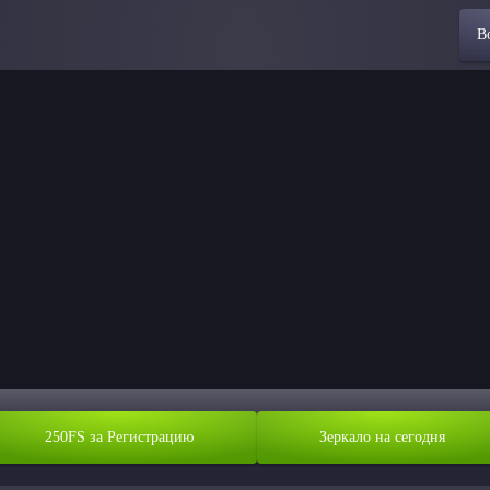
В
250FS за Регистрацию
Зеркало на сегодня