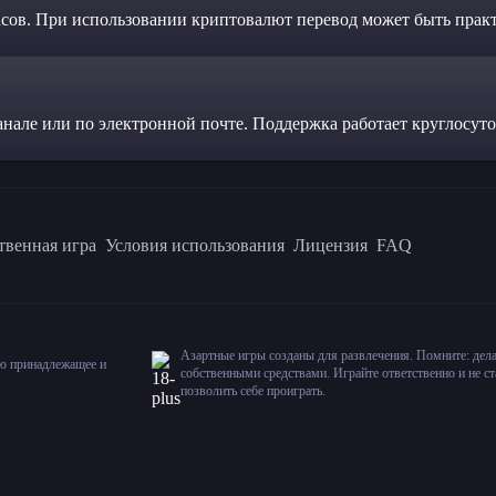
асов. При использовании криптовалют перевод может быть прак
канале или по электронной почте. Поддержка работает круглосуто
твенная игра
Условия использования
Лицензия
FAQ
Азартные игры созданы для развлечения. Помните: дела
ью принадлежащее и
собственными средствами. Играйте ответственно и не с
позволить себе проиграть.