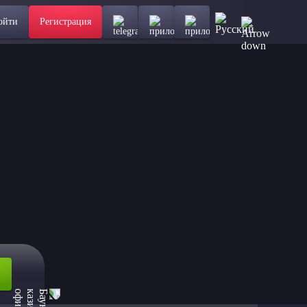
ойти
Регистрация