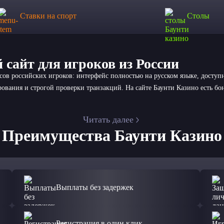
Ставки на спорт
Столы
сайт для игроков из России
есов российских игроков: интерфейс полностью на русском языке, досту
ания и строгой проверки транзакций. На сайте Баунти Казино есть бо
Читать далее
Преимущества Баунти Казино
Выплаты без задержек
Регистрация в один клик