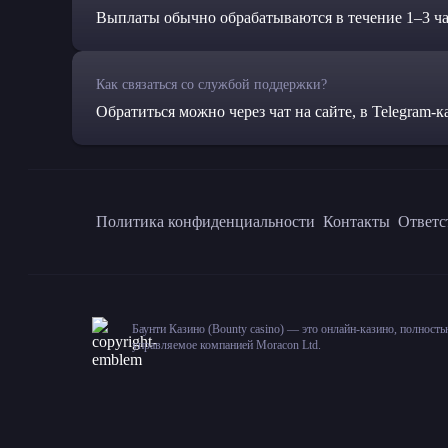
Выплаты обычно обрабатываются в течение 1–3 ч
Как связаться со службой поддержки?
Обратиться можно через чат на сайте, в Telegram-
Политика конфиденциальности
Контакты
Ответс
Баунти Казино (Bounty casino) — это онлайн-казино, полност
управляемое компанией Moracon Ltd.