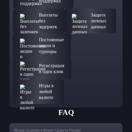
поддержка
Выплаты
Защита
без
личных
задержек
данных
Постоянные
акции и
турниры
Регистрация
в один клик
Игры в
любой
валюте
FAQ
Можно ли играть в Bounty Casino из России?