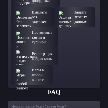
поддержка
Выплаты
Защита
без
личных
задержек
данных
Постоянные
акции и
турниры
Регистрация
в один клик
Игры в
любой
валюте
FAQ
Можно ли играть в Bounty Casino из России?