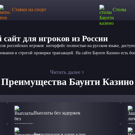
Ставки на спорт
Столы
сайт для игроков из России
есов российских игроков: интерфейс полностью на русском языке, досту
ания и строгой проверки транзакций. На сайте Баунти Казино есть бо
Читать далее
Преимущества Баунти Казино
Выплаты без задержек
Регистрация в один клик