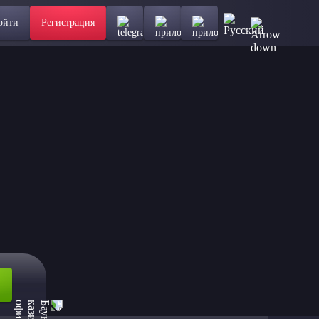
ойти
Регистрация