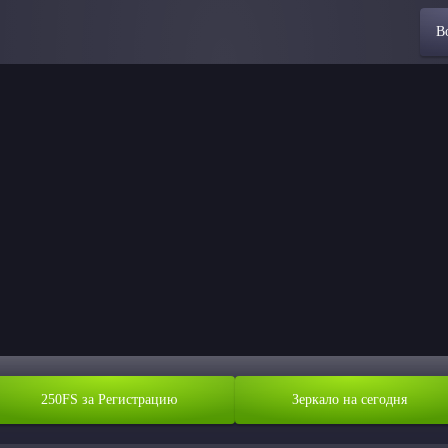
В
250FS за Регистрацию
Зеркало на сегодня