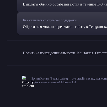
Выплаты обычно обрабатываются в течение 1–3 ч
Как связаться со службой поддержки?
Обратиться можно через чат на сайте, в Telegram-
Политика конфиденциальности
Контакты
Ответс
Баунти Казино (Bounty casino) — это онлайн-казино, полност
управляемое компанией Moracon Ltd.