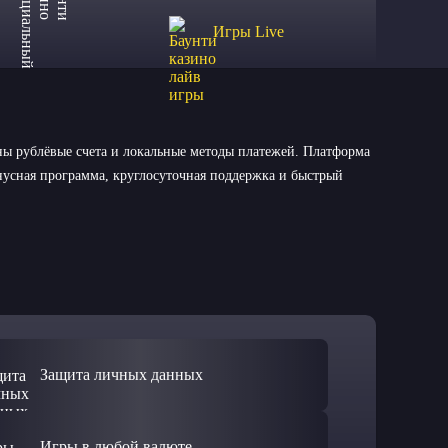
Игры Live
пны рублёвые счета и локальные методы платежей. Платформа
нусная программа, круглосуточная поддержка и быстрый
Защита личных данных
Игры в любой валюте