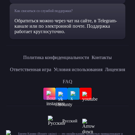
Как связаться со службой поддержки?
Обратиться можно через чат на сайте, в Telegram-
канале или по электронной почте. Поддержка
работает круглосуточно.
Политика конфиденциальности
Контакты
Ответственная игра
Условия использования
Лицензия
FAQ
Русский
Баунти Казино (Bounty casino) — это онлайн-казино, полностью принадлежащее и