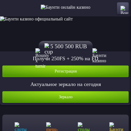
5 500 500 RUB
Получи 250FS + 250% на FD
Регистрация
Актуальное зеркало на сегодня
Зеркало