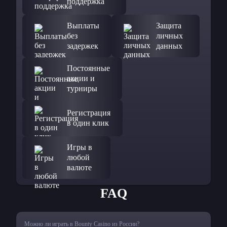
поддержка
Выплаты
Защита
без
личных
задержек
данных
Постоянные
акции и
турниры
Регистрация
в один клик
Игры в
любой
валюте
FAQ
Можно ли играть в Bounty Casino из России?