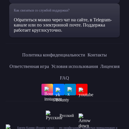
Как связаться со службой поддержки?
Обратиться можно через чат на сайте, в Telegram-
канале или по электронной почте. Поддержка
работает круглосуточно.
Политика конфиденциальности
Контакты
Ответственная игра
Условия использования
Лицензия
FAQ
Русский
Баунти Казино (Bounty casino) — это онлайн-казино, полностью принадлежащее и