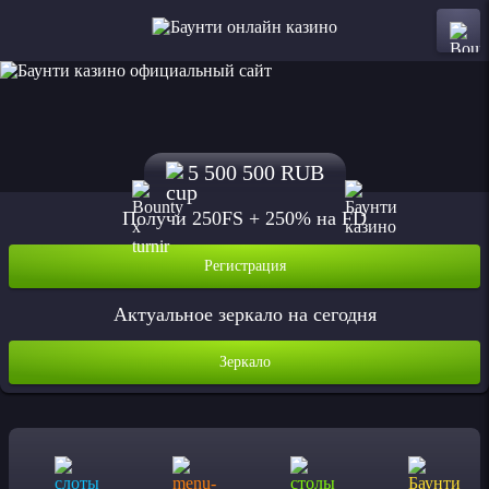
5 500 500 RUB
Получи 250FS + 250% на FD
Регистрация
Актуальное зеркало на сегодня
Зеркало