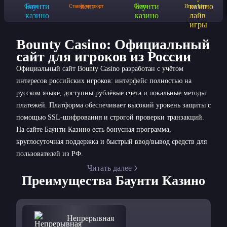
Слоты
Ставки на спорт
Столы
Игры Live
Bounty Casino: Официальный
сайт для игроков из России
Официальный сайт Bounty Casino разработан с учётом
интересов российских игроков: интерфейс полностью на
русском языке, доступны рублёвые счета и локальные методы
платежей. Платформа обеспечивает высокий уровень защиты с
помощью SSL‑шифрования и строгой проверки транзакций.
На сайте Баунти Казино есть бонусная программа,
круглосуточная поддержка и быстрый ввод/вывод средств для
пользователей из РФ.
Читать далее
Преимущества Баунти Казино
Непрерывная